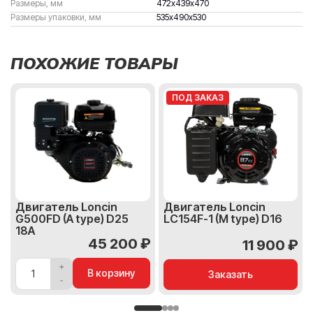
Размеры, мм
472х439х470
Размеры упаковки, мм
535х490х530
ПОХОЖИЕ ТОВАРЫ
ПОД ЗАКАЗ
Двигатель Loncin
Двигатель Loncin
G500FD (A type) D25
LC154F-1 (M type) D16
18A
45 200 ₽
11 900 ₽
В корзину
Заказать