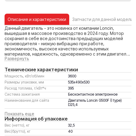
Описание и характеристики
Запчасти для данной модели
Данный двигатель - это новинка от компании Loncin,
вышедшая в массовое производство в 2024 году. Мотор
сохранил в себе все достоинства предыдущих моделей
производителя - низкую вибрацию при работе,
экономичность, высокое качество используемых
материалов, надежность, одновременно с этим двигатель
Развернуть
приобрёл новое, самое главное качество - высокую
мощность. Но особая ценность Loncin G500FD состоит в
Технические характеристики
том, что в нём производителю удалось сохранить при этом
достаточно компактные размеры, а вот это уже становится
Мощность, кВт/об/мин
3600
интересным для многих разработчиков техники. Loncin
Размеры упаковки, мм
535х490х530
первым из ведущих китайских производителей предлагает
Расход топлива, г/кВт*ч
395
своим клиентам честную "пятисотку" - рабочий объём
Система зажигания
Бесконтактное электронное
мотора 499 кубических сантиметров, но при этом
двигатель вписывается по размерам в привычные габариты
Наименование для сайта
Двигатель Loncin G500F (I type)
D25,4
давно и широко используемых в технике "пятнашек".
Отсюда и возникает возможность его использования, как
Показать еще
замена штатным моторам на многих видах техники.
Информация об упаковке
Вес (нетто), кг
32,5
Вес(брутто), кг
40