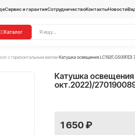
де
Сервис и гарантия
Сотрудничество
Контакты
Новости
Ви
Каталог
ncin с горизонтальным валом
Катушка освещения LC192F,G500F(D) 7
Катушка освещения 
окт.2022)/27019008
1 650 ₽