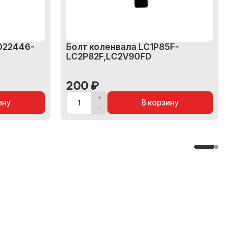
022446-
Болт коленвала LC1P85F-
LC2P82F,LC2V90FD
200 ₽
ину
В корзину