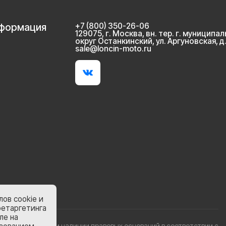
нформация
+7 (800) 350-26-06
129075, г. Москва, вн. тер. г. муниципа
округ Останкинский, ул. Аргуновская, д.2
sale@loncin-moto.ru
ов cookie и
ретаргетинга
ле на
аны на сайте при наличии правовых оснований в соответствии с