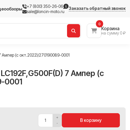
+7 (800) 350-26-06
Заказать обратный звонок
деообзоры
sale@loncin-moto.ru
0
Корзина
на сумму 0 ₽
 Ампер (с окт.2022)/270190089-0001
LC192F,G500F(D) 7 Ампер (с
9-0001
В корзину