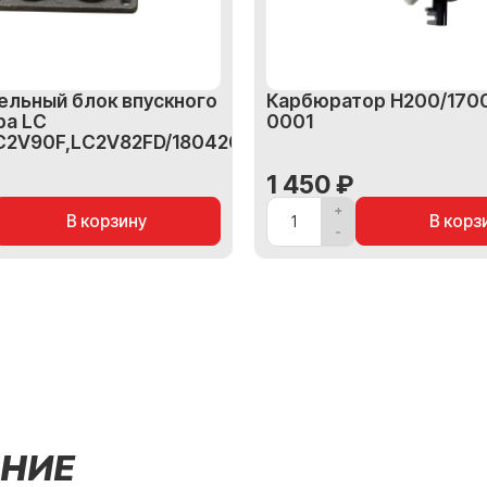
ельный блок впускного
Карбюратор H200/170
ра LC
0001
C2V90F,LC2V82FD/180420661-
1 450 ₽
В корзину
В корз
НИЕ