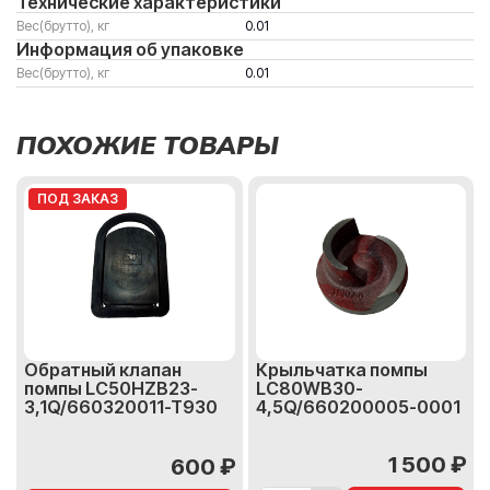
Технические характеристики
Вес(брутто), кг
0.01
Информация об упаковке
Вес(брутто), кг
0.01
ПОХОЖИЕ ТОВАРЫ
ПОД ЗАКАЗ
Обратный клапан
Крыльчатка помпы
помпы LC50HZB23-
LC80WB30-
3,1Q/660320011-T930
4,5Q/660200005-0001
1 500 ₽
600 ₽