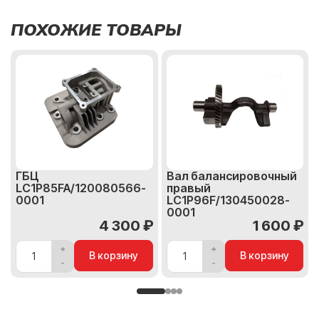
ПОХОЖИЕ ТОВАРЫ
ГБЦ
Вал балансировочный
LC1Р85FA/120080566-
правый
0001
LC1P96F/130450028-
0001
4 300 ₽
1 600 ₽
В корзину
В корзину