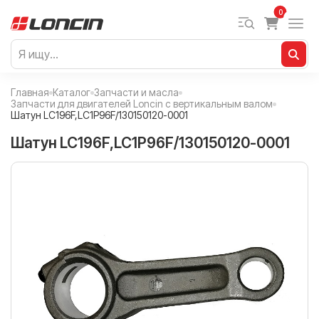
0
Главная
Каталог
Запчасти и масла
Запчасти для двигателей Loncin с вертикальным валом
Шатун LC196F,LC1P96F/130150120-0001
Шатун LC196F,LC1P96F/130150120-0001