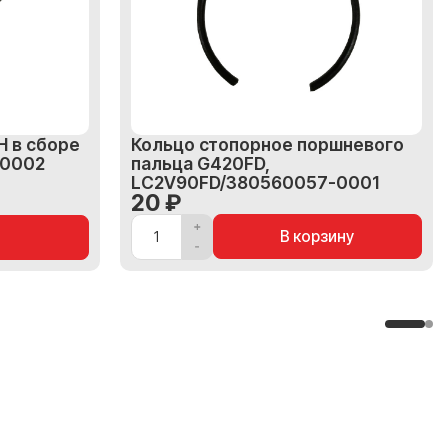
H в сборе
Кольцо стопорное поршневого
-0002
пальца G420FD,
LC2V90FD/380560057-0001
20 ₽
В корзину