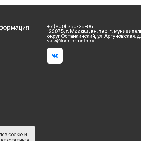
нформация
+7 (800) 350-26-06
129075, г. Москва, вн. тер. г. муниципа
округ Останкинский, ул. Аргуновская, д.2
sale@loncin-moto.ru
ов cookie и
ретаргетинга