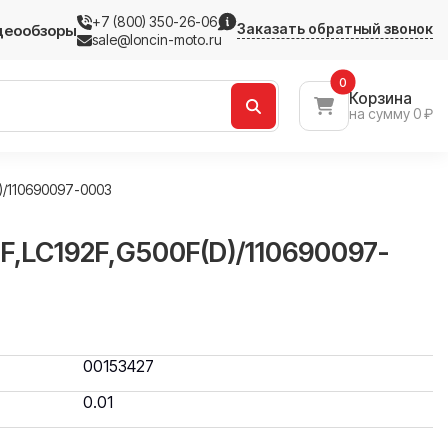
+7 (800) 350-26-06
Заказать обратный звонок
деообзоры
sale@loncin-moto.ru
0
Корзина
на сумму 0 ₽
)/110690097-0003
,LC192F,G500F(D)/110690097-
00153427
0.01