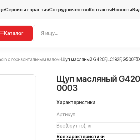
де
Сервис и гарантия
Сотрудничество
Контакты
Новости
Ви
Каталог
ncin с горизонтальным валом
Щуп масляный G420F,LC192F,G500F(D
Щуп масляный G420F
0003
Характеристики
Артикул
Вес(брутто), кг
Все характеристики