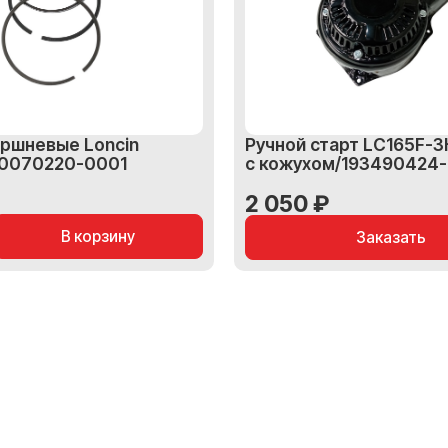
оршневые Loncin
Ручной старт LC165F-3
30070220-0001
с кожухом/193490424
2 050 ₽
В корзину
Заказать