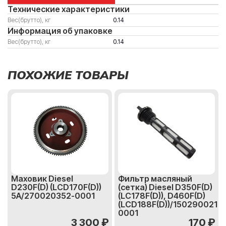
Технические характеристики
Вес(брутто), кг
0.14
Информация об упаковке
Вес(брутто), кг
0.14
ПОХОЖИЕ ТОВАРЫ
Маховик Diesel
Фильтр масляный
D230F(D) (LCD170F(D))
(сетка) Diesel D350F(D)
5A/270020352-0001
(LC178F(D)), D460F(D)
(LCD188F(D))/150290021-
0001
3 300 ₽
170 ₽