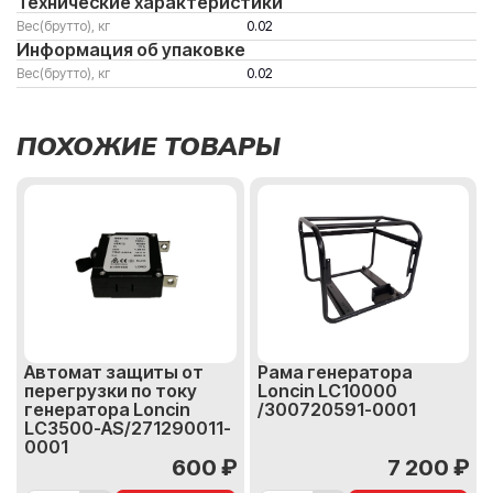
Технические характеристики
Вес(брутто), кг
0.02
Информация об упаковке
Вес(брутто), кг
0.02
ПОХОЖИЕ ТОВАРЫ
Автомат защиты от
Рама генератора
перегрузки по току
Loncin LC10000
генератора Loncin
/300720591-0001
LC3500-AS/271290011-
0001
600 ₽
7 200 ₽