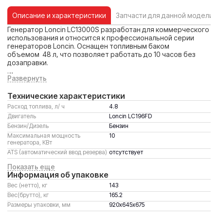
Описание и характеристики
Запчасти для данной модели
Генератор Loncin LC13000S разработан для коммерческого
использования и относится к профессиональной серии
генераторов Loncin. Оснащен топливным баком
объемом 48 л, что позволяет работать до 10 часов без
дозаправки.
Развернуть
Цифровое зажигание, глушитель с пониженным уровнем
шума (менее 80 (dbA) на расстоянии 7м.) и
Технические характеристики
многофункциональный дисплей на передней панели для
контроля за состоянием оборудования значительно
Расход топлива, л/ ч
4.8
повышают удобство эксплуатации.
Двигатель
Loncin LC196FD
Бензин/Дизель
Бензин
В основе генератора лежит один из самых мощных
Максимальная мощность
10
одноцилиндровых двигателей Loncin- LC196FD с рабочим
генератора, КВт
объемом 622 см3, полноценной системой смазки под
ATS (автоматический ввод резерва)
отсутствует
давлением, внешним сменным масляным фильтром и
воздушно-масляной системой охлаждения.
Показать еще
Информация об упаковке
Loncin LC13000S оснащен аккумулятором и электрическим
Вес (нетто), кг
143
запуском. Для удобства перемещения предусмотрены
складные ручки, специальный кронштейн для погрузки-
Вес(брутто), кг
165.2
выгрузки с помощью кранового оборудования и крупные
Размеры упаковки, мм
920х645х675
колеса.