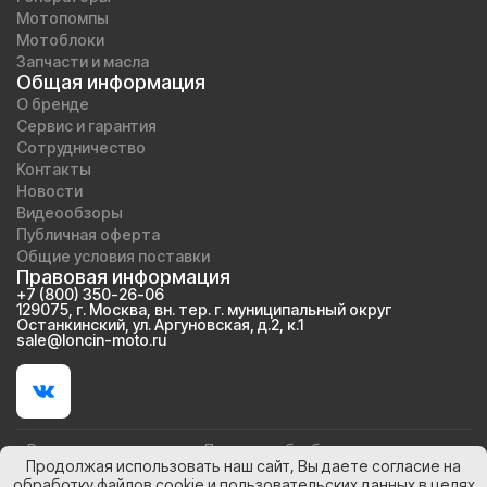
Мотопомпы
Мотоблоки
Запчасти и масла
Общая информация
О бренде
Сервис и гарантия
Сотрудничество
Контакты
Новости
Видеообзоры
Публичная оферта
Общие условия поставки
Правовая информация
+7 (800) 350-26-06
129075, г. Москва, вн. тер. г. муниципальный округ
Останкинский, ул. Аргуновская, д.2, к.1
sale@loncin-moto.ru
Вы принимаете условия
Политики обработки персональных
Продолжая использовать наш сайт, Вы даете согласие на
данных
и
Согласие на обработку персональных данных
обработку файлов cookie и пользовательских данных в целях
каждый раз, когда оставляете свои данные в любой форма